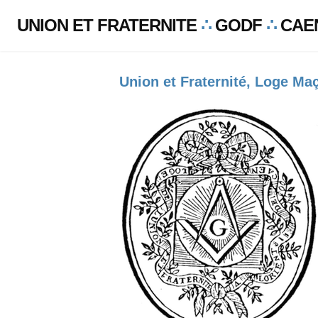
UNION ET FRATERNITE
∴
GODF
∴
CAE
Union et Fraternité, Loge M